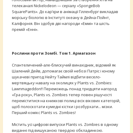
телеканалі Nickelodeon — серіалу «SpongeBob
SquarePants». До кар’єри в анімації Гілленбург викладав
морську біологію в Інституті океану в Дейна-Пойнт,
Каліфорнія. Він здобув дві нагороди «Еммі» та шість
премій «Енні».
Рослини проти Зомбі. Том 1. Армагазон
Спантеличений-але-блискучий винахідник, відомий як
Шалений Дейв, допомагає своїй небозі Патріс і юному
шукачеві пригод Нейту Таймлі відбити весело-
мертвяцьку навалу на околицях у Plants vs. Zombies:
Lawnmageddon!! Переможець понад тридцяти нагород
«Гра року», Plants vs. Zombies тепер повен рішучості
переміститися на книжкові полиці всіх вікових категорій,
щоб полоскотати кумедні кістки і розбурхати... мізки.
Перший комікс Plants vs. Zombies!
Містить усі цифрові випуски Plants vs. Zombies в одному
виданні під вишуканою твердою обкладинкою.