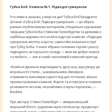
Губка Боб. Комікси № 1. Підводні гуморески
Хто живе в ананасі, у морі на дні? Губка Боб Квадратні
Штани! «Губка Боб: Підводні гуморески» — це збірка
раніше опублікованих матеріалів, спеціально курованих
творцем Губки Боба Стівеном Гілленбурґом та деякими з
найбільш відомих постатей в індустрії коміксів. «Підводні
гуморески» містять короткі, самостійні класичні історії
про Губку Боба. У книзі зібрано головних героїв і решту
підводного акторського складу — яких ви добре знаєте
та любите, — але в новій захопливій коміксній пригоді.
«Комікси ідеально відповідають духу шоу, від гумору до
візуального стилю... шанувальники, ймовірно,
отримають максимум користі від цих потішних, вільно
проілюстрованих коміксів. Жарти та історії все ж повинні
розважати читачів, незнайомих із мультсеріалом», —
Booklist.
Про автора: Стівен Гілленбурґ — американський
морський біолог, художник-мультиплікатор, продюсер і
голосовий актор, найвідоміший за створення хіта на