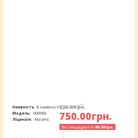
830
.
00
грн.
Наявність
В наявності
750
.
00
грн.
Модель:
000066
Ліцензія:
Abrams
Ви заощаджуєте
80.00грн.