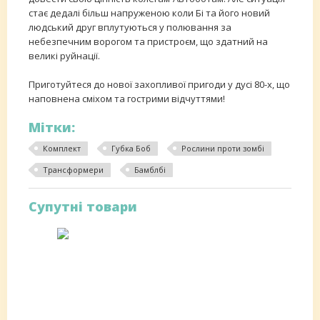
стає дедалі більш напруженою коли Бі та його новий
людський друг вплутуються у полювання за
небезпечним ворогом та пристроєм, що здатний на
великі руйнації.
Приготуйтеся до нової захопливої пригоди у дусі 80-х, що
наповнена сміхом та гострими відчуттями!
Мітки:
Комплект
Губка Боб
Рослини проти зомбі
Трансформери
Бамблбі
Супутні товари