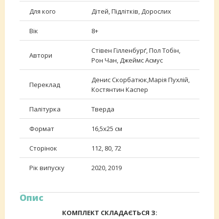
Для кого
Дітей, Підлітків, Дорослих
Вік
8+
Стівен Гілленбурґ, Пол Тобін,
Автори
Рон Чан, Джеймс Асмус
Денис Скорбатюк,Марія Пухлій,
Переклад
Костянтин Каспер
Палітурка
Тверда
Формат
16,5х25 см
Сторінок
112, 80, 72
Рік випуску
2020, 2019
Опис
КОМПЛЕКТ СКЛАДАЄТЬСЯ З: