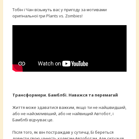
Тобін і Чан візьмуть вас у пригоду за мотивами
оригінальної гри Plants vs. Zombies!
Трансформери. Бамблбі. Наважся та перемагай
Життя може здаватися важким, якщо ти не найшвидший,
або не найсміливіший, або не найвищий Автобот, і
Бамблбі відчуває це.
Після того, як він постраждав у сутичці, Бі береться
довести свою цінність колегам-Автоботам. Але ситуація