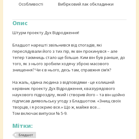
Особливості
Вибірковий лак обкладинки
Опис
Штурм проекту Дух Відродження!
Бладшот нарешті звільнився від спогадів, які
переслідували його з тих пір, як він прокинувся – але
тепер таємниць стало ще більше. Ким він був раніше, до
того, як з нього зробили ходячу зброю масового
знищення? Чи є в нього, десь там, справжня сім’я?
На жаль, єдина людина з відповідями - це колишній
керівник проекту Дух Відродження, квазіурядового
наукового підрозділу, який і створив його – та він щойно
підписав диявольську угоду з Бладшотом. «Знищ своїх
творців, і я розкрию все.» Що ж, майже все…
Том включає випуски № 5-9.
Мітки:
Бладшот