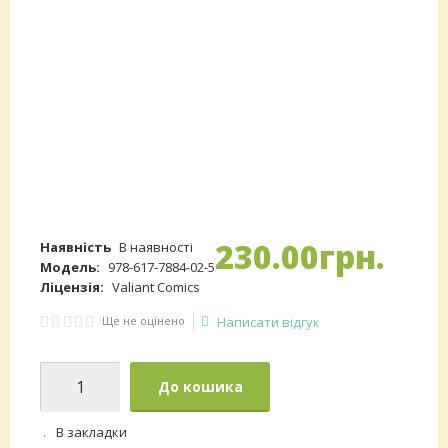
230
.
00
грн.
Наявність
В наявності
Модель:
978-617-7884-02-5
Ліцензія:
Valiant Comics
Ще не оцінено
Написати відгук
До кошика
В закладки