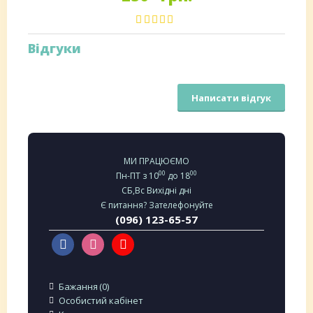
Відгуки
Написати відгук
МИ ПРАЦЮЄМО
00
00
Пн-ПТ з 10
до 18
СБ,Вс Вихідні дні
Є питання? Зателефонуйте
(096) 123-65-57
Бажання
0
Особистий кабінет