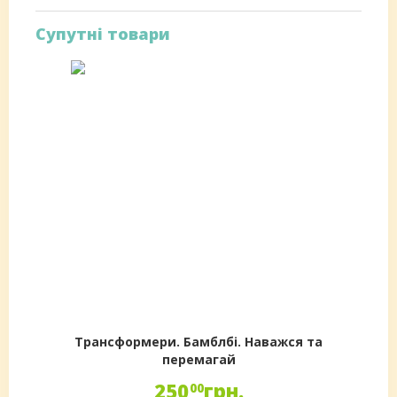
Супутні товари
Трансформери. Бамблбі. Наважся та
перемагай
250
грн.
00