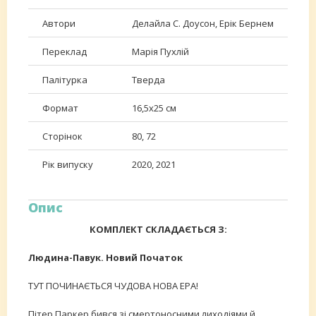
Автори
Делайла С. Доусон, Ерік Бернем
Переклад
Марія Пухлій
Палітурка
Тверда
Формат
16,5х25 см
Сторінок
80, 72
Рік випуску
2020, 2021
Опис
КОМПЛЕКТ СКЛАДАЄТЬСЯ З:
Людина-Павук. Новий Початок
ТУТ ПОЧИНАЄТЬСЯ ЧУДОВА НОВА ЕРА!
Пітер Паркер бився зі смертоносними лиходіями й