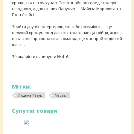
краще, ніж він очікував: Пітер знайшов серед стажерів
не одного, а двох інших Павуччо — Майлза Моралеса та
Ґвен Стейсі.
Знайти друзів-супергероїв, які тебе розуміють — це
великий крок уперед для всіх трьох, але ця трійця, якщо
вона хоче працювати як команда, ще має пройти довгий
шлях…
Збірка містить випуски № 4–6.
Мітки:
Людина-Павук
Марвел
Супутні товари