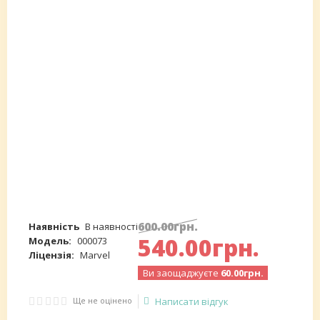
600
.
00
грн.
Наявність
В наявності
540
.
00
грн.
Модель:
000073
Ліцензія:
Marvel
Ви заощаджуєте
60.00грн.
Ще не оцінено
Написати відгук