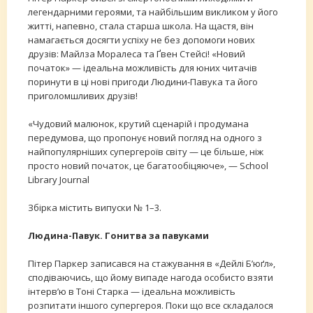
легендарними героями, та найбільшим викликом у його
житті, напевно, стала старша школа. На щастя, він
намагається досягти успіху не без допомоги нових
друзів: Майлза Моралеса та Ґвен Стейсі! «Новий
початок» — ідеальна можливість для юних читачів
поринути в ці нові пригоди Людини-Павука та його
приголомшливих друзів!
«Чудовий малюнок, крутий сценарій і продумана
передумова, що пропонує новий погляд на одного з
найпопулярніших супергероїв світу — це більше, ніж
просто новий початок, це багатообіцяюче», — School
Library Journal
Збірка містить випуски № 1–3.
Людина-Павук. Гонитва за павуками
Пітер Паркер записався на стажування в «Дейлі Б’юґл»,
сподіваючись, що йому випаде нагода особисто взяти
інтерв’ю в Тоні Старка — ідеальна можливість
розпитати іншого супергероя. Поки що все складалося