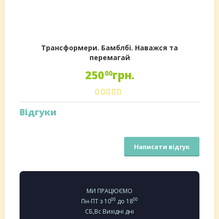
Трансформери. Бамблбі. Наважся та
перемагай
250
грн.
00
Відгуки
Написати відгук
МИ ПРАЦЮЄМО
00
00
Пн-ПТ з 10
до 18
СБ,Вс Вихідні дні