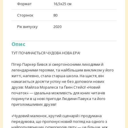
Формат
16,5х25 см
Сторінок
80
Рік випуску
2020
Опис
ТУТ ПОЧИНАЄТЬСЯ ЧУДОВА НОВА ЕРА!
Пітер Паркер бився зі смертоносними лиходіями й
легендарними героями, та найбільшим викликом у його
житті, напевно, стала старша школа. На щастя, він
намагається досягти успіху не без допомоги нових
друзів: Майлза Моралеса та Ґвен Стейсі! «Новий
початок» — ідеальна можливість для юних читачів
поринути в ці нові пригоди Людини-Павука та його
приголомшливих друзів!
«Чудовий малюнок, крутий сценарій і продумана
передумова, що пропонує новий погляд на одного з
найпопулярніших супергероїв світу — це більше, ніж