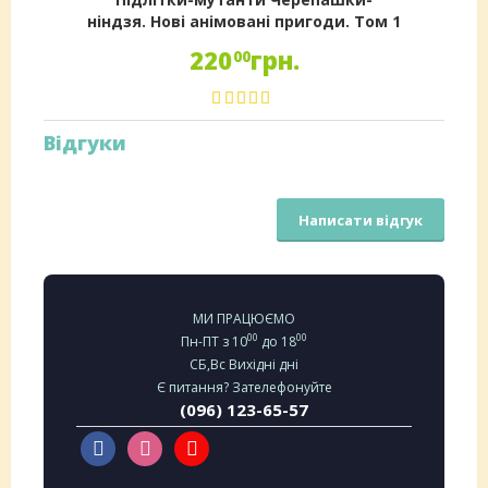
ніндзя. Нові анімовані пригоди. Том 1
220
грн.
00
Відгуки
Написати відгук
МИ ПРАЦЮЄМО
00
00
Пн-ПТ з 10
до 18
СБ,Вс Вихідні дні
Є питання? Зателефонуйте
(096) 123-65-57