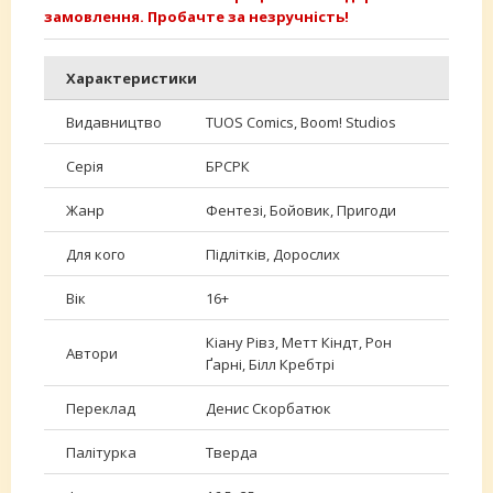
замовлення. Пробачте за незручність!
Характеристики
Видавництво
TUOS Comics, Boom! Studios
Серія
БРСРК
Жанр
Фентезі, Бойовик, Пригоди
Для кого
Підлітків, Дорослих
Вік
16+
Кіану Рівз, Метт Кіндт, Рон
Автори
Ґарні, Білл Кребтрі
Переклад
Денис Скорбатюк
Палітурка
Тверда