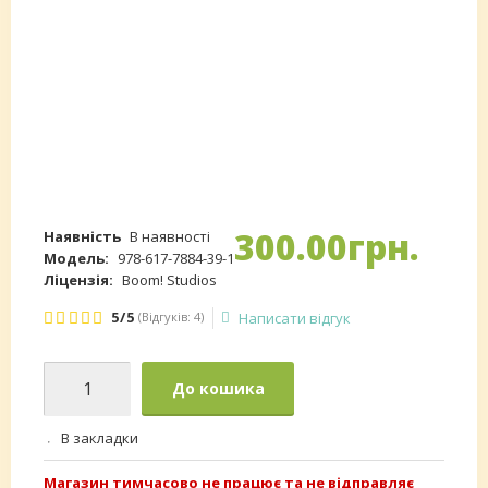
300
.
00
грн.
Наявність
В наявності
Модель:
978-617-7884-39-1
Ліцензія:
Boom! Studios
5/5
(Відгуків: 4)
Написати відгук
До кошика
В закладки
Магазин тимчасово не працює та не відправляє