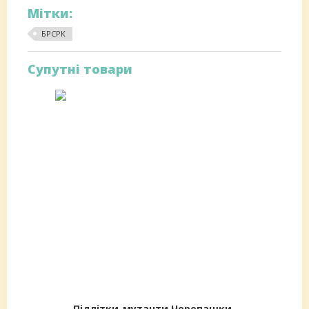
Мітки:
БРСРК
Супутні товари
Підлітки-мутанти Черепашки-