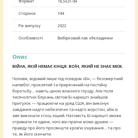
Формат
16,5х25 см
Сторінок
144
Рік випуску
2022
Особливості
Вибірковий лак обкладинки
Опис
ВІЙНА, ЯКІЙ НЕМАЄ КІНЦЯ. ВОЇН, ЯКИЙ НЕ ЗНАЄ МЕЖ.
Чоловік, відомий лише під псевдом «Бі», — безсмертний
напівбог, проклятий та приречений на постійну
боротьбу… навіть ціною власного глузду. Але після
тисячолітніх блукань світом Бі нарешті знайшов
притулок — працюючи на уряд США, він виконує
завдання надто небезпечні та надто жорстокі, аби їх
зміг виконати хтось інший. Натомість Бі нарешті зможе
отримати те єдине, чого він прагне всією душею —
правду про його просякнуте кров’ю існування… та про
те, як його скінчити.