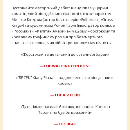
Зустрічайте авторський дебют Кіану Рівза у царині
коміксів, який він здійснив спільно зі співсценаристом
Меттом Кіндтом (автор бестселерів «Folflords», «Grass
Kings») та художником Роном Ґарні (ілюстратор коміксів
«Росомаха», «Капітан Америка») у цьому жорстокому та
кривавому графічному романі про безсмертного
знавіснілого воїна, чия війна триває вже цілу вічність.
«Жорстокий та детальний до останньої барви»
—THE WASHINGTON POST
«“БРСРК” Кіану Рівза — задоволення, по вінця залите
кров’ю»
—THE A.V.CLUB
«Тут стільки насилля й кишок, що навіть Квентін
Тарантіно був би вражений»
—THE BEAT