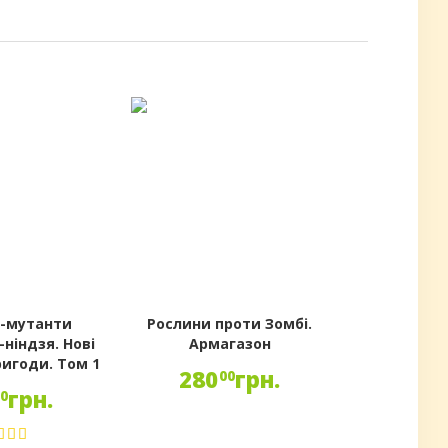
и-мутанти
Рослини проти Зомбі.
ніндзя. Нові
Армагазон
ригоди. Том 1
280
грн.
00
грн.
00