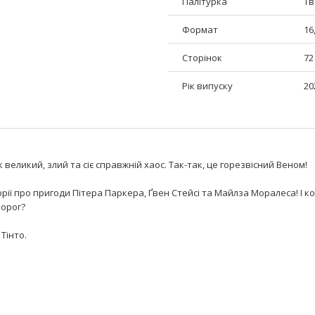
Палітурка
Тв
Формат
16
Сторінок
72
Рік випуску
20
великий, злий та сіє справжній хаос. Так-так, це горезвісний Веном!
рії про пригоди Пітера Паркера, Ґвен Стейсі та Майлза Моралеса! І
ворог?
Тінто.