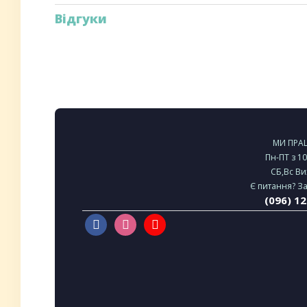
Відгуки
МИ ПР
Пн-ПТ з 1
СБ,Вс Ви
Є питання? З
(096) 1