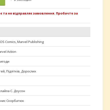
 та не відправляє замовлення. Пробачте за
OS Comics, Marvel Publishing
rvel Action
игоди
тей, Підлітків, Дорослих
лайла С. Доусон
нис Скорбатюк