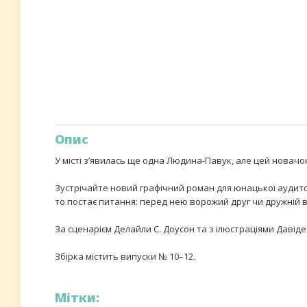
Опис
У місті з’явилась ще одна Людина-Павук, але цей новачок 
Зустрічайте новий графічний роман для юнацької аудито
то постає питання: перед нею ворожий друг чи дружній 
За сценарієм Делайли С. Доусон та з ілюстраціями Давіде 
Збірка містить випуски № 10–12.
Мітки: