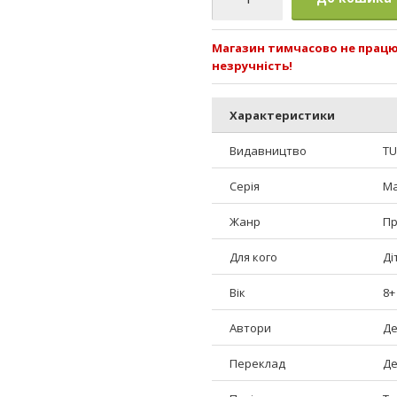
Магазин тимчасово не працює
незручність!
Характеристики
Видавництво
TU
Серія
Ma
Жанр
Пр
Для кого
Ді
Вік
8+
Автори
Де
Переклад
Де