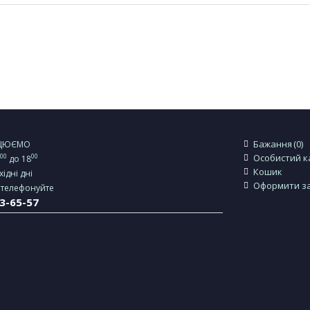
Бажання
0
АЦЮЄМО
00
00
Особистий к
0
до 18
Кошик
хідні дні
Оформити з
ателефонуйте
23-65-57