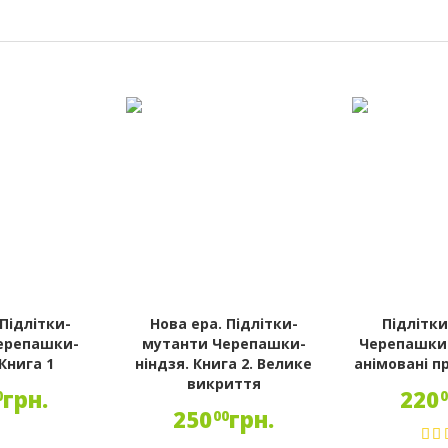
 Підлітки-
Нова ера. Підлітки-
Підлітк
ерепашки-
мутанти Черепашки-
Черепашки-
 Книга 1
ніндзя. Книга 2. Велике
анімовані п
викриття
грн.
220
0
250
грн.
00