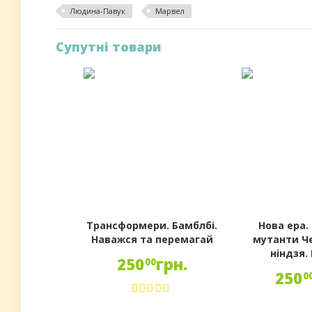
Людина-Павук
Марвел
Супутні товари
Трансформери. Бамблбі.
Нова ера.
Наважся та перемагай
мутанти Ч
ніндзя.
250
грн.
00
250
0