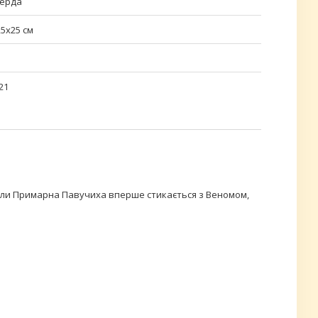
ерда
,5х25 см
21
 коли Примарна Павучиха вперше стикається з Веномом,