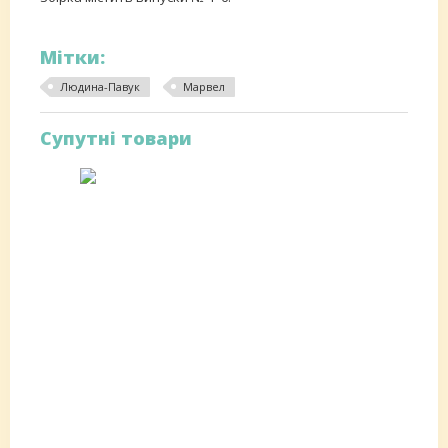
Мітки:
Людина-Павук
Марвел
Супутні товари