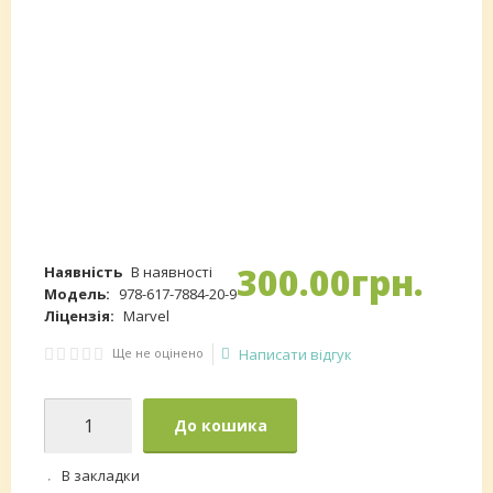
300
.
00
грн.
Наявність
В наявності
Модель:
978-617-7884-20-9
Ліцензія:
Marvel
Ще не оцінено
Написати відгук
До кошика
В закладки