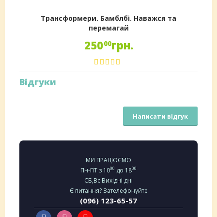
Трансформери. Бамблбі. Наважся та
перемагай
250
грн.
00
Відгуки
Написати відгук
МИ ПРАЦЮЄМО
00
00
Пн-ПТ з 10
до 18
СБ,Вс Вихідні дні
Є питання? Зателефонуйте
(096) 123-65-57