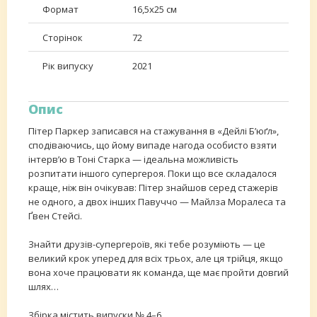
Формат
16,5х25 см
Сторінок
72
Рік випуску
2021
Опис
Пітер Паркер записався на стажування в «Дейлі Б’юґл»,
сподіваючись, що йому випаде нагода особисто взяти
інтерв’ю в Тоні Старка — ідеальна можливість
розпитати іншого супергероя. Поки що все складалося
краще, ніж він очікував: Пітер знайшов серед стажерів
не одного, а двох інших Павуччо — Майлза Моралеса та
Ґвен Стейсі.
Знайти друзів-супергероїв, які тебе розуміють — це
великий крок уперед для всіх трьох, але ця трійця, якщо
вона хоче працювати як команда, ще має пройти довгий
шлях…
Збірка містить випуски № 4–6.