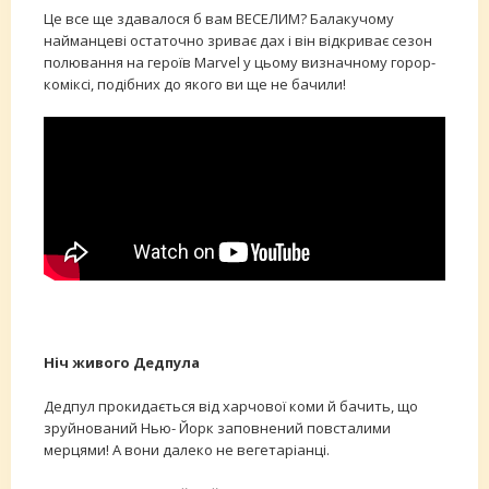
Це все ще здавалося б вам ВЕСЕЛИМ? Балакучому
найманцеві остаточно зриває дах і він відкриває сезон
полювання на героїв Marvel у цьому визначному горор-
коміксі, подібних до якого ви ще не бачили!
Ніч живого Дедпула
Дедпул прокидається від харчової коми й бачить, що
зруйнований Нью- Йорк заповнений повсталими
мерцями! А вони далеко не вегетаріанці.