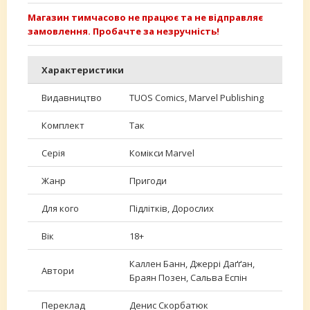
Магазин тимчасово не працює та не відправляє
замовлення. Пробачте за незручність!
Характеристики
Видавництво
TUOS Comics, Marvel Publishing
Комплект
Так
Серія
Комікси Marvel
Жанр
Пригоди
Для кого
Підлітків, Дорослих
Вік
18+
Каллен Банн, Джеррі Даґґан,
Автори
Браян Позен, Сальва Еспін
Переклад
Денис Скорбатюк