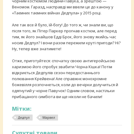
чорним костюмом Людини-Павука, а зрештою —
Веномом. Гаразд, насправді ми ввели це до канону у
«Таємних таємних війнах Дедпула» у 2015 році.
Але так все й було, їй-богу! До того ж, чи знали ви, що
після того, як Пітер Паркер прогнав костюм, але перед
тим, як його знайшов Едді Брок, його знову якийсь час
носив Дедпул? І вони разом пережили круті пригоди? Ні?
Ну, тепер вже знатимете!
Отже, приготуйтеся: спочатку своєю антигеройською
харизмою його спробує звабити Чорна Кішка! Потім
відкриється Дедпулів сезон передостаннього
полювання Крейвена! Але справжнє монохромне
божевілля розпочнеться, коли до вечірки долучиться й
одягнутий у чорне Павучок! Одним словом, настільки
прибацаного симбіота ви ще ніколи не бачили!
Мітки:
Дедпул
Марвел
Супутні товари