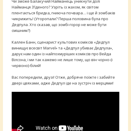
Чи зможе Балакучий Найманець уникнути долі
Найманця З’їденого? Узріть із жахом, як світом
плентається бридка, гниюча почвара… і ще й зомбаків
чикрижить! (Уторопали? Перша половина була про
Дедпула. Хто сказав, що зомбі-горор не може бути
смішним?)
Каллен Банн, сценарист культових коміксів «Дедпул
винищує всесвіт Marvel» та «Дедпул убиває Дедпула»,
дарує нам один із найпохмуріших коміксів про Вейда
Вілсона, і ми так кажемо не лише тому, що він чорно-(і
червоно)-білий!
Вас попередили, друзі! Отже, добряче поїжте і забийте
двері цвяхами, адже Дедпул іде на зустріч із мерцями!