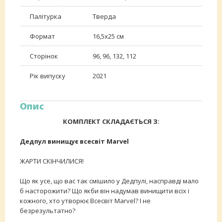
Палітурка
Тверда
Формат
16,5х25 см
Сторінок
96, 96, 132, 112
Рік випуску
2021
Опис
КОМПЛЕКТ СКЛАДАЄТЬСЯ З:
Дедпул винищує всесвіт Marvel
ЖАРТИ СКІНЧИЛИСЯ!
Що як усе, що вас так смішило у Дедпулі, насправді мало
б насторожити? Що якби він надумав винищити всіх і
кожного, хто утворює Всесвіт Marvel? І не
безрезультатно?