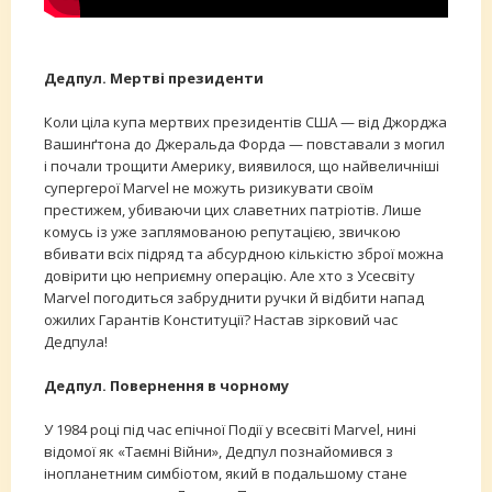
Дедпул. Мертві президенти
Коли ціла купа мертвих президентів США — від Джорджа
Вашинґтона до Джеральда Форда — повставали з могил
і почали трощити Америку, виявилося, що найвеличніші
супергерої Marvel не можуть ризикувати своїм
престижем, убиваючи цих славетних патріотів. Лише
комусь із уже заплямованою репутацією, звичкою
вбивати всіх підряд та абсурдною кількістю зброї можна
довірити цю неприємну операцію. Але хто з Усесвіту
Marvel погодиться забруднити ручки й відбити напад
ожилих Гарантів Конституції? Настав зірковий час
Дедпула!
Дедпул. Повернення в чорному
У 1984 році під час епічної Події у всесвіті Marvel, нині
відомої як «Таємні Війни», Дедпул познайомився з
інопланетним симбіотом, який в подальшому стане