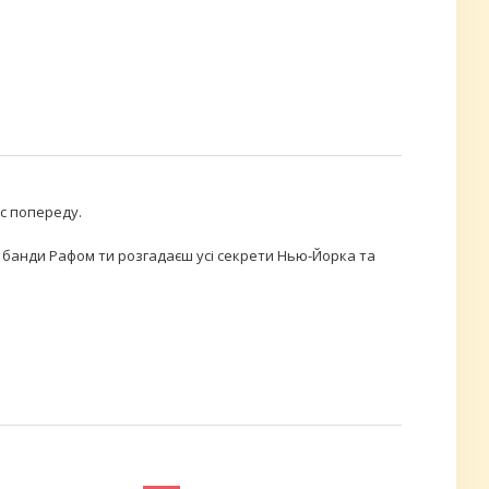
ас попереду.
 банди Рафом ти розгадаєш усі секрети Нью-Йорка та