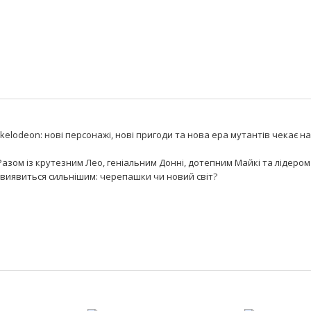
kelodeon: нові персонажі, нові пригоди та нова ера мутантів чекає н
зом із крутезним Лео, геніальним Донні, дотепним Майкі та лідером
виявиться сильнішим: черепашки чи новий світ?