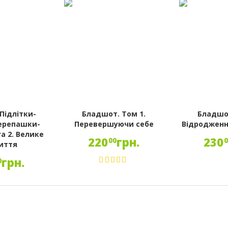
 Підлітки-
Бладшот. Том 1.
Бладшот
ерепашки-
Перевершуючи себе
Відродженн
га 2. Велике
220
грн.
230
00
иття
грн.
0