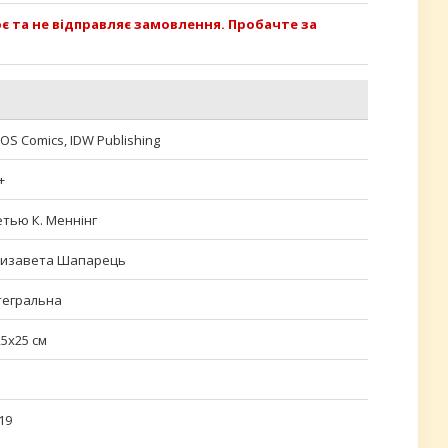
 та не відправляє замовлення. Пробачте за
OS Comics, IDW Publishing
+
тью К. Меннінг
изавета Шапарець
тегральна
,5х25 см
19