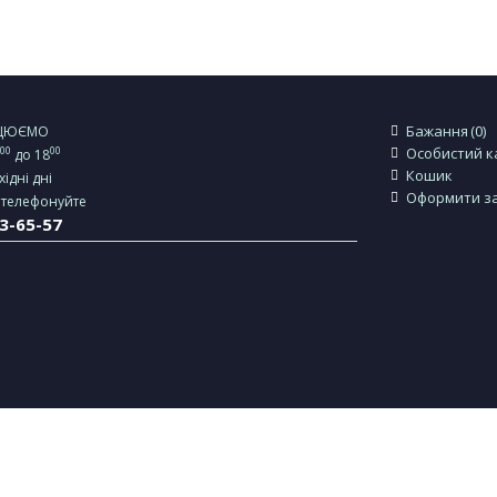
Бажання
0
АЦЮЄМО
00
00
Особистий к
0
до 18
Кошик
хідні дні
Оформити з
ателефонуйте
23-65-57