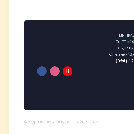
МИ ПР
Пн-ПТ з 1
СБ,Вс Ви
Є питання? З
(096) 1
© Видавництво «TUOS Comics» 2019-2026