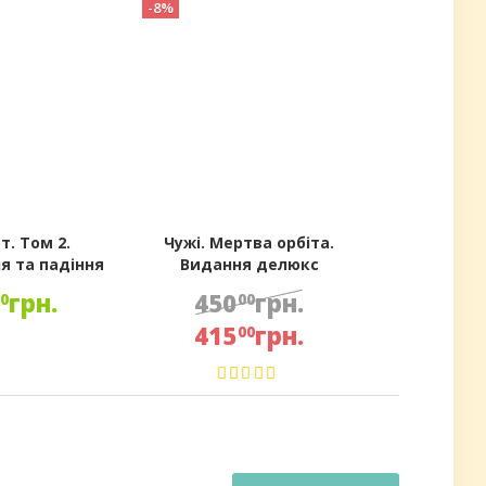
-8%
. Том 2.
Чужі. Мертва орбіта.
я та падіння
Видання делюкс
грн.
450
грн.
00
00
415
грн.
00