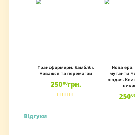
Трансформери. Бамблбі.
Нова ера.
Наважся та перемагай
мутанти Ч
ніндзя. Кни
250
грн.
00
викр
250
0
Відгуки