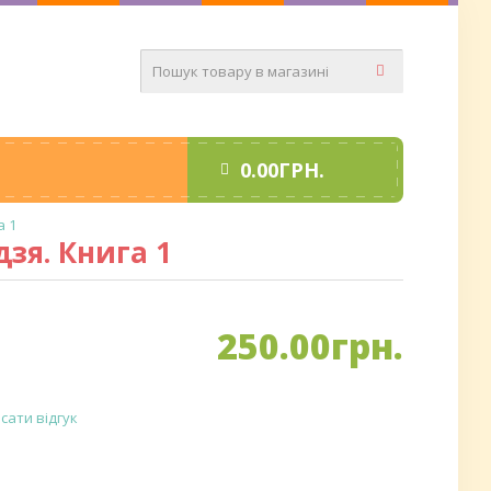
0.00ГРН.
а 1
зя. Книга 1
250
.
00
грн.
сати відгук