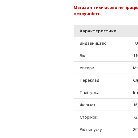
Магазин тимчасово не працює
незручність!
Характеристики
Видавництво
TU
Вік
11
Автори
Ме
Переклад
Єл
Палітурка
Ін
Формат
16
Сторінок
72
Рік випуску
20