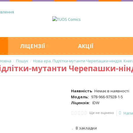
овлення
ЛІЦЕНЗІЇ
АКЦІЇ
Пошук
Нова ера. Підлітки-мутанти Черепашки-ніндзя. Книг
Підлітки-мутанти Черепашки-нінд
Наявність
Немає в наявності
Модель:
978-966-97928-1-5
Ліцензія:
IDW
Ще не оцінено
Напи
В закладки