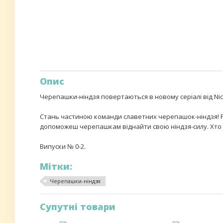
Опис
Черепашки-ніндзя повертаються в новому серіалі від Nic
Стань частиною команди славетних черепашок-ніндзя! Ра
допоможеш черепашкам віднайти свою ніндзя-силу. Хто 
Випуски № 0-2.
Мітки:
Черепашки-ніндзя
Супутні товари