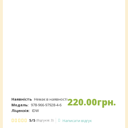
220
.
00
грн.
Наявність
Немає в наявності
Модель:
978-966-97928-4-6
Ліцензія:
IDW
5/5
(Відгуків: 3)
Написати відгук