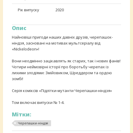
Рік випуску
2020
Опис
Найновіші пригоди наших давніх друзів, черепашок-
ніндзя, засновані на мотивах мультсеріалу від
«Nickelodeon»!
Вони неодмінно зацікавлять як старих, так і нових фанів!
Чотири неймовірні історії про боротьбу черепах із
лихими злодіями: Змійовиком, Шреддером та ордою
зомбі!
Серія коміксів «Підлітки-мутанти Черепашки-ніндзя»
Том включає випуски № 1-4.
Мітки:
Черепашки-ніндзя