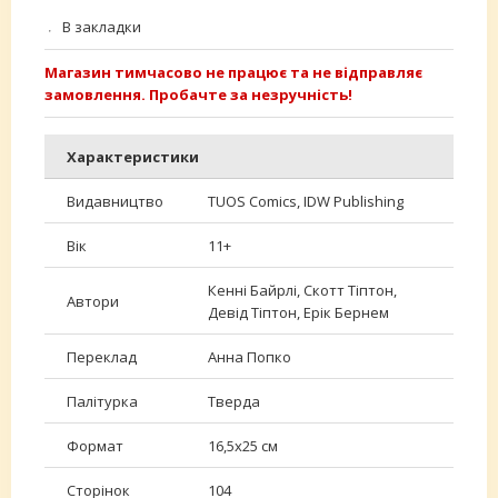
В закладки
Магазин тимчасово не працює та не відправляє
замовлення. Пробачте за незручність!
Характеристики
Видавництво
TUOS Comics, IDW Publishing
Вік
11+
Кенні Байрлі, Скотт Тіптон,
Автори
Девід Тіптон, Ерік Бернем
Переклад
Анна Попко
Палітурка
Тверда
Формат
16,5х25 см
Сторінок
104